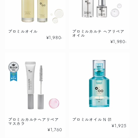
プロミルオイル
プロミルカルテ ヘアリペア
オイル
通
¥1,980-
通
¥1,980-
常
常
価
価
格
格
プロミルカルテヘアリペア
プロミルオイル N 01
マスカラ
通
¥1,925
通
¥1,760
常
常
価