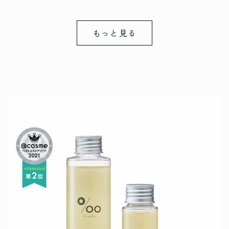
価
格
格
もっと見る